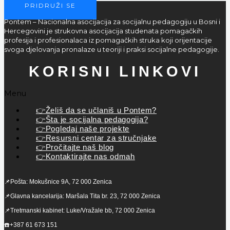
PRIDRUŽI SE
Pontem – Nacionalna asocijacija za socijalnu pedagogiju u Bosni i
Hercegovini je strukovna asocijacija studenata pomagačkih
profesija i profesionalaca iz pomagačkih struka koji orijentacije
svoga djelovanja pronalaze u teoriji i praksi socijalne pedagogije.
KORISNI LINKOVI
Menu
👉Želiš da se učlaniš u Pontem?
👉Šta je socijalna pedagogija?
👉Pogledaj naše projekte
👉Resursni centar za stručnjake
👉Pročitajte naš blog
👉Kontaktirajte nas odmah
📌Pošta: Mokušnice 9A, 72 000 Zenica
📌Glavna kancelarija: Maršala Tita br. 23, 72 000 Zenica
📌Tretmanski kabinet: Luke/Vražale bb, 72 000 Zenica
☎️+387 61 673 151