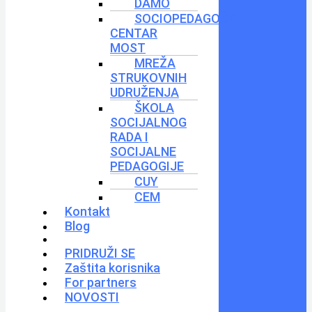
DAMO
SOCIOPEDAGOŠKI
CENTAR
MOST
MREŽA
STRUKOVNIH
UDRUŽENJA
ŠKOLA
SOCIJALNOG
RADA I
SOCIJALNE
PEDAGOGIJE
CUY
CEM
Kontakt
Blog
PRIDRUŽI SE
Zaštita korisnika
For partners
NOVOSTI