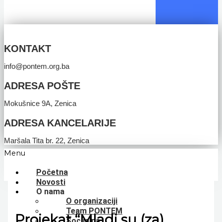
KONTAKT
info@pontem.org.ba
ADRESA POŠTE
Mokušnice 9A, Zenica
ADRESA KANCELARIJE
Maršala Tita br. 22, Zenica
Menu
Početna
Novosti
O nama
O organizaciji
Team PONTEM
Projekat “Mladi su (za)
Socijalna