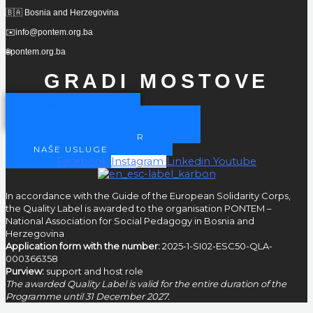
🇧🇦 Bosnia and Herzegovina
✉️info@pontem.org.ba
🌐pontem.org.ba
GRADI MOSTOVE
POSTANI ČLAN
POSTANITE NAŠ PARTNER
POSTANI VOLONTER
NAŠE USLUGE
Facebook
Instagram
Linkedin
Youtube
In accordance with the Guide of the European Solidarity Corps,
the Quality Label is awarded to the organisation PONTEM –
National Association for Social Pedagogy in Bosnia and
Herzegovina
Application form with the number:
2025-1-SI02-ESC50-QLA-
000366358
Purview:
support and host role
The awarded Quality Label is valid for the entire duration of the
Programme until 31 December 2027.