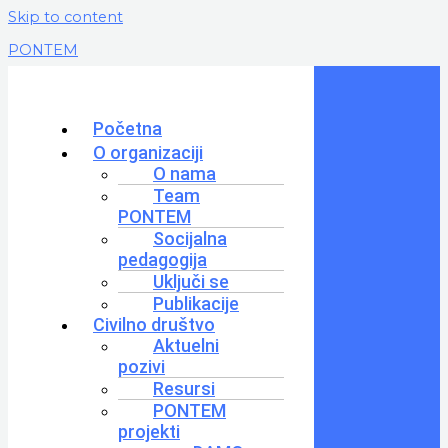
Skip to content
PONTEM
Početna
O organizaciji
O nama
Team
PONTEM
Socijalna
pedagogija
Uključi se
Publikacije
Civilno društvo
Aktuelni
pozivi
Resursi
PONTEM
projekti