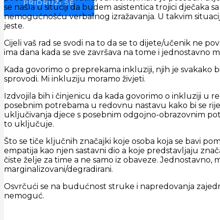
PRIDRUŽI SE
se našla u situciji da budem asistentica trojici dječaka
nemogućnošću verbalnog izražavanja. U takvim situacijam
jeste.
Cijeli vaš rad se svodi na to da se to dijete/učenik ne po
ima dana kada se sve završava na tome i jednostavno mora
Kada govorimo o preprekama inkluziji, njih je svakako bil
sprovodi. Mi inkluziju moramo živjeti.
Izdvojila bih i činjenicu da kada govorimo o inkluziji u
posebnim potrebama u redovnu nastavu kako bi se rije
uključivanja djece s posebnim odgojno-obrazovnim po
to uključuje.
Što se tiče ključnih značajki koje osoba koja se bavi p
empatija kao njen sastavni dio a koje predstavljaju zn
čiste želje za time a ne samo iz obaveze. Jednostavno, m
marginalizovani/degradirani.
Osvrčući se na budućnost struke i napredovanja zajedni
nemoguć.