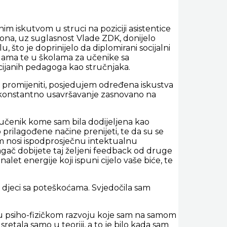
im iskutvom u struci na poziciji asistentice
tona, uz suglasnost Vlade ZDK, donijelo
to je doprinijelo da diplomirani socijalni
lama te u školama za učenike sa
cijanih pedagoga kao stručnjaka.
i promijeniti, posjedujem određena iskustva
uz konstantno usavršavanje zasnovano na
učenik kome sam bila dodijeljena kao
o prilagođene načine prenijeti, te da su se
om nosi ispodprosječnu intektualnu
gač dobijete taj željeni feedback od druge
alet energije koji ispuni cijelo vaše biće, te
 djeci sa poteškoćama. Svjedočila sam
a u psiho-fizičkom razvoju koje sam na samom
etala samo u teoriji, a to je bilo kada sam