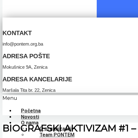
KONTAKT
info@pontem.org.ba
ADRESA POŠTE
Mokušnice 9A, Zenica
ADRESA KANCELARIJE
Maršala Tita br. 22, Zenica
Menu
Početna
Novosti
O nama
BIOGRAFSKI AKTIVIZAM #1 – Os
O organizaciji
Team PONTEM