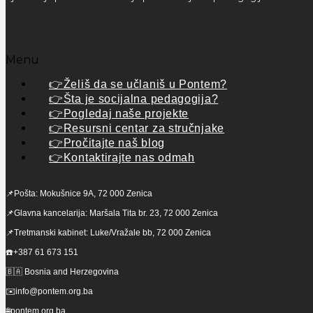
Menu
👉Želiš da se učlaniš u Pontem?
👉Šta je socijalna pedagogija?
👉Pogledaj naše projekte
👉Resursni centar za stručnjake
👉Pročitajte naš blog
👉Kontaktirajte nas odmah
📌Pošta: Mokušnice 9A, 72 000 Zenica
📌Glavna kancelarija: Maršala Tita br. 23, 72 000 Zenica
📌Tretmanski kabinet: Luke/Vražale bb, 72 000 Zenica
☎️+387 61 673 151
🇧🇦 Bosnia and Herzegovina
✉️info@pontem.org.ba
🌐pontem.org.ba