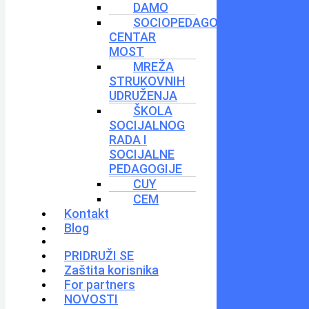
DAMO
SOCIOPEDAGOŠKI
CENTAR
MOST
MREŽA
STRUKOVNIH
UDRUŽENJA
ŠKOLA
SOCIJALNOG
RADA I
SOCIJALNE
PEDAGOGIJE
CUY
CEM
Kontakt
Blog
PRIDRUŽI SE
Zaštita korisnika
For partners
NOVOSTI