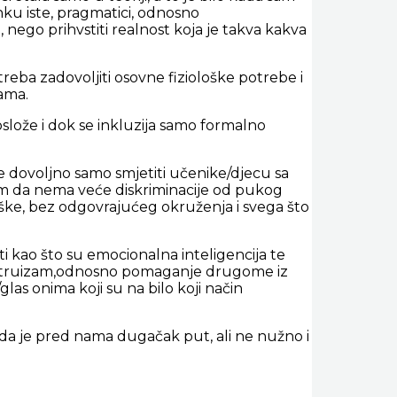
nku iste, pragmatici, odnosno
nego prihvstiti realnost koja je takva kakva
 treba zadovoljiti osovne fiziološke potrebe i
vama.
poslože i dok se inkluzija samo formalno
je dovoljno samo smjetiti učenike/djecu sa
am da nema veće diskriminacije od pukog
e, bez odgovrajućeg okruženja i svega što
i kao što su emocionalna inteligencija te
ni altruizam,odnosno pomaganje drugome iz
as onima koji su na bilo koji način
da je pred nama dugačak put, ali ne nužno i