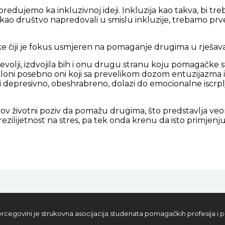
dujemo ka inkluzivnoj ideji. Inkluzija kao takva, bi trebala
o društvo napredovali u smislu inkluzije, trebamo prvenst
e čiji je fokus usmjeren na pomaganje drugima u rješav
olji, izdvojila bih i onu drugu stranu koju pomagačke s
kloni posebno oni koji sa prevelikom dozom entuzijazma i
i depresivno, obeshrabreno, dolazi do emocionalne iscrplje
jihov životni poziv da pomažu drugima, što predstavlja veo
rezilijetnost na stres, pa tek onda krenu da isto primjen
rcegovini je strukovna asocijacija studenata pomagačkih profesija i p