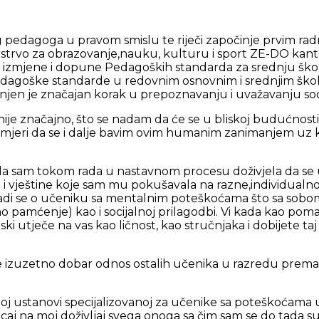
og pedagoga u pravom smislu te riječi započinje prvim radn
tarstrvo za obrazovanje,nauku, kulturu i sport ZE-DO kan
mjene i dopune Pedagoških standarda za srednju školu, š
Pedagoške standarde u redovnim osnovnim i srednjim ško
njen je značajan korak u prepoznavanju i uvažavanju so
nije značajno, što se nadam da će se u bliskoj budućnost
i i namjeri da se i dalje bavim ovim humanim zanimanjem 
da sam tokom rada u nastavnom procesu doživjela da se 
nja i vještine koje sam mu pokušavala na razne,individualn
e. Radi se o učeniku sa mentalnim poteškoćama što sa sob
pamćenje) kao i socijalnoj prilagodbi. Vi kada kao poma
i utječe na vas kao ličnost, kao stručnjaka i dobijete taj n
te izuzetno dobar odnos ostalih učenika u razredu prema
vnoj ustanovi specijalizovanoj za učenike sa poteškoćam
aj na moj doživljaj svega onoga sa čim sam se do tada susr