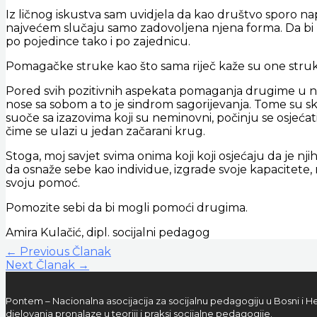
Iz ličnog iskustva sam uvidjela da kao društvo sporo napre
najvećem slučaju samo zadovoljena njena forma. Da bi ka
po pojedince tako i po zajednicu.
Pomagačke struke kao što sama riječ kaže su one struk
Pored svih pozitivnih aspekata pomaganja drugime u nev
nose sa sobom a to je sindrom sagorijevanja. Tome su s
suoče sa izazovima koji su neminovni, počinju se osjećat
čime se ulazi u jedan začarani krug.
Stoga, moj savjet svima onima koji koji osjećaju da je n
da osnaže sebe kao individue, izgrade svoje kapacitete, 
svoju pomoć.
Pomozite sebi da bi mogli pomoći drugima.
Amira Kulačić, dipl. socijalni pedagog
←
Previous Članak
Next Članak
→
Pontem – Nacionalna asocijacija za socijalnu pedagogiju u Bosni i He
djelovanja pronalaze u teoriji i praksi socijalne pedagogije.