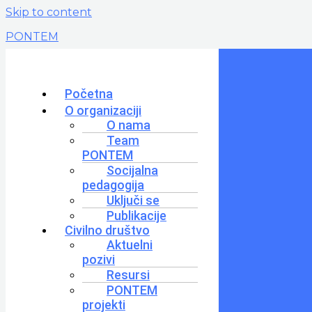
Skip to content
PONTEM
Početna
O organizaciji
O nama
Team
PONTEM
Socijalna
pedagogija
Uključi se
Publikacije
Civilno društvo
Aktuelni
pozivi
Resursi
PONTEM
projekti