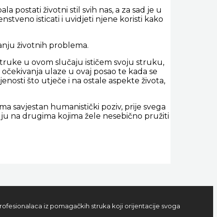
 postati životni stil svih nas, a za sad je u
veno isticati i uvidjeti njene koristi kako
anju životnih problema.
truke u ovom slučaju ističem svoju struku,
 očekivanja ulaze u ovaj posao te kada se
nosti što utječe i na ostale aspekte života,
ma savjestan humanistički poziv, prije svega
juju na drugima kojima žele nesebično pružiti
rofesionalaca iz pomagačkih struka koji orijentacije svoga