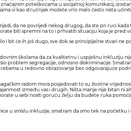
 sa značajnim poteškoćama u socijalnoj komunikacij, izosta
a vi kao stručnjak možete vrlo malo često nista učiniti, 
vrijedi, da ne povrijedi nekog drugog, da ste pri ruci kada
te biti spremni na to i prhvatiti situaciju koja je pred 
o i bit će ih još dugo, sve dok se principijelne stvari ne 
 redovnim školama da za kvalitetnu i uspješnu inkluziju ni
šio problem segregacije, odnosno diskriminacije. Smatr
trebama u redovno obrazovanje bez odgovarajuće podršk
omagačkim radom mora posjedovati to su životne vrijednost
ačajanmost između vas i drugih. Ništa manje nije bitan 
orate u sebi nositi goruću želju da budete ruka pomoći/gl
ce u smislu inkluzije, smatram da smo tek na početku i 