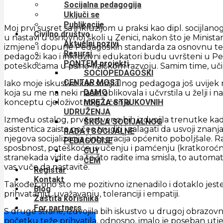
Socijalna pedagogija
Uključi se
Publikacije
Moj prvi susret sa inkluzijom u praksi kao dipl. socijlan
Civilno društvo
u nastavi u osnovnoj školi u Zenici, nakon što je Minis
Aktuelni pozivi
izmjene i dopune Pedagoških standarda za osnovnu te iz
Resursi
pedagozi kao i inkluzivni edukatori budu uvršteni u 
PONTEM projekti
poteškoćama u psiho-fizičkom razvoju. Samim time, uči
SOCIOPEDAGOŠKI
CENTAR MOST
Iako moje iskustvo kao socijlalnog pedagoga još uvijek 
DAMO
koja su me na neki način oblikovala i učvrstila u želj
MREŽA STRUKOVNIH
konceptu cjeloživotnoig učenja.
UDRUŽENJA
Između ostalog, prvenstveno bih izdvojila trenutke ka
ŠKOLA SOCIJALNOG
asistentica zaista počeo truditi i zalagati da usvoji zna
RADA I SOCIJALNE
njegova socijalizacija i integracija općenito poboljšal
PEDAGOGIJE
sposbnost, poteškoće u učenju i pamćenju (kratkoroćno 
CUY
stranekada vidite da to što radite ima smisla, to automatsk
CEM
vas vuče da nastavite.
Registar
Kontakt
Također, ono što me pozitivno iznenadilo i dotaklo jes
Blog
prihvatanju, uvažavanju, toleranciji i empatiji.
Zaštita korisnika
For partners
S druge strane, izdvojila bih iskustvo u drugoj obrazo
početku teže prihvatila, odnosno, imalo je poseban utjec