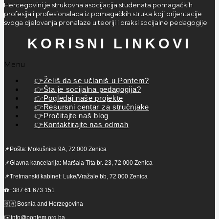
Hercegovini je strukovna asocijacija studenata pomagačkih
profesija i profesionalaca iz pomagačkih struka koji orijentacije
svoga djelovanja pronalaze u teoriji i praksi socijalne pedagogije.
KORISNI LINKOVI
Menu
👉Želiš da se učlaniš u Pontem?
👉Šta je socijalna pedagogija?
👉Pogledaj naše projekte
👉Resursni centar za stručnjake
👉Pročitajte naš blog
👉Kontaktirajte nas odmah
📌Pošta: Mokušnice 9A, 72 000 Zenica
📌Glavna kancelarija: Maršala Tita br. 23, 72 000 Zenica
📌Tretmanski kabinet: Luke/Vražale bb, 72 000 Zenica
☎️+387 61 673 151
🇧🇦 Bosnia and Herzegovina
✉️info@pontem.org.ba