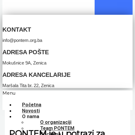
KONTAKT
info@pontem.org.ba
ADRESA POŠTE
Mokušnice 9A, Zenica
ADRESA KANCELARIJE
Maršala Tita br. 22, Zenica
Menu
Početna
Novosti
O nama
O organizaciji
Team PONTEM
PONTEM je u potrazi za
Socijalna