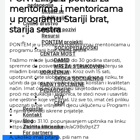
pedagogija
mentorima i mentoricama
Uključi se
u programu Stariji brat,
Publikacije
Civilno društvo
starija sestra
Aktuelni pozivi
Resursi
PONTEM projekti
PONTEM je u potrazi za mentorima i mentoricama u
SOCIOPEDAGOŠKI
programu Stariji brat, starija sestra.
CENTAR MOST
DAMO
Tražimo mlade ljude od 20 do 30 godina starosti,
spremne da posvete 15 sati mjesečno druženju sa
MREŽA STRUKOVNIH
mlađim bratom ili sestrom. Kroz ovih 15 sati,
UDRUŽENJA
upotpunit ćete slobodno vrijeme djece u riziku, te
ŠKOLA SOCIJALNOG
učiniti da ga oni provode na lijep, koristan i kvalitetan
RADA I SOCIJALNE
način. Imat ćeš kontinuiranu savjetodavnu podršku,
PEDAGOGIJE
proći niz edukacija i radionica, te steći nove i usavršiti
CUY
one vještine koje već imaš. Uz sve to, imat ćeš priliku
CEM
upoznati svoje vršnjake i djecu uključenu u Program i
Registar
u njima pronaći iskrene prijatelje.
Kontakt
Blog
Prijavi se do 31.10. popunjavanjem upitnika na linku:
Zaštita korisnika
https://forms.office.com/e/aG9Bs9ptZ7
For partners
A, ukoliko imaš pitanja, piši nam na