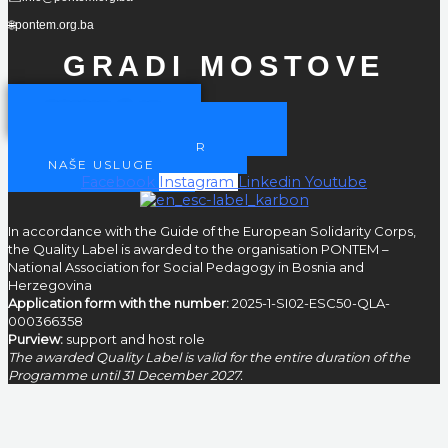
🌐pontem.org.ba
GRADI MOSTOVE
POSTANI ČLAN
POSTANITE NAŠ PARTNER
POSTANI VOLONTER
NAŠE USLUGE
Facebook
Instagram
Linkedin
Youtube
In accordance with the Guide of the European Solidarity Corps,
the Quality Label is awarded to the organisation PONTEM –
National Association for Social Pedagogy in Bosnia and
Herzegovina
Application form with the number:
2025-1-SI02-ESC50-QLA-
000366358
Purview:
support and host role
The awarded Quality Label is valid for the entire duration of the
Programme until 31 December 2027.