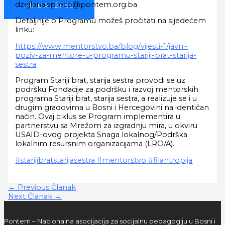
dzejlana.spreco@pontem.org.ba
PRIDRUŽI SE
Detaljnije o Programu možeš pročitati na sljedećem
linku:
https://www.mentorstvo.ba/blog/vijesti-1/javni-
poziv-za-mentore-u-programu-stariji-brat-starija-
sestra
Program Stariji brat, starija sestra provodi se uz
podršku Fondacije za podršku i razvoj mentorskih
programa Stariji brat, starija sestra, a realizuje se i u
drugim gradovima u Bosni i Hercegovini na identičan
način. Ovaj ciklus se Program implementira u
partnerstvu sa Mrežom za izgradnju mira, u okviru
USAID-ovog projekta Snaga lokalnog/Podrška
lokalnim resursnim organizacijama (LRO/A).
#starijibratstarijasestra
#mentorstvo
#filantropija
←
Previous Članak
Next Članak
→
Pontem – Nacionalna asocijacija za socijalnu pedagogiju u Bosni i