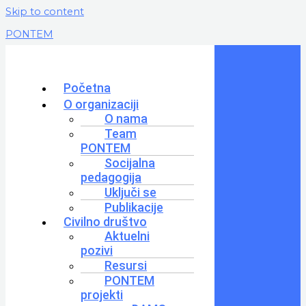
Skip to content
PONTEM
Početna
O organizaciji
O nama
Team
PONTEM
Socijalna
pedagogija
Uključi se
Publikacije
Civilno društvo
Aktuelni
pozivi
Resursi
PONTEM
projekti