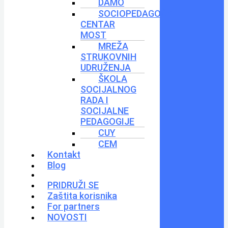
DAMO
SOCIOPEDAGOŠKI
CENTAR
MOST
MREŽA
STRUKOVNIH
UDRUŽENJA
ŠKOLA
SOCIJALNOG
RADA I
SOCIJALNE
PEDAGOGIJE
CUY
CEM
Kontakt
Blog
PRIDRUŽI SE
Zaštita korisnika
For partners
NOVOSTI