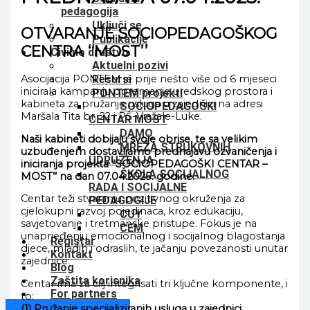
pedagogija
Uključi se
OTVARANJE SOCIOPEDAGOŠKOG
Publikacije
CENTRA ‘‘MOST’’
Civilno društvo
Aktuelni pozivi
Asocijacija PONTEM je prije nešto više od 6 mjeseci
Resursi
inicirala kampanju opremanje uredskog prostora i
PONTEM projekti
kabineta za pružanje usluga u zajednici na adresi
SOCIOPEDAGOŠKI
Maršala Tita br. 22 i PŠ-Vražale-Luke.
CENTAR MOST
DAMO
Naši kabineti dobijaju svoje obrise, te sa velikim
MREŽA STRUKOVNIH
uzbuđenjem dostavljamo prednajavu ozvaničenja i
UDRUŽENJA
iniciranja projekta ‘‘SOCIOPEDAGOŠKI CENTAR –
ŠKOLA SOCIJALNOG
MOST’’ na dan 07.04.2025. godine.
RADA I SOCIJALNE
Centar teži stvaranju pozitivnog okruženja za
PEDAGOGIJE
cjelokupni razvoj pojedinaca, kroz edukaciju,
CUY
savjetovanje i tretmanske pristupe. Fokus je na
CEM
unaprjeđenju emocionalnog i socijalnog blagostanja
Registar
djece, mladih i odraslih, te jačanju povezanosti unutar
Kontakt
zajednice.
Blog
Zaštita korisnika
Centar ima za cilj integrisati tri ključne komponente, i
For partners
to:
(1) Pružanje specijaliziranih usluga u zajednici