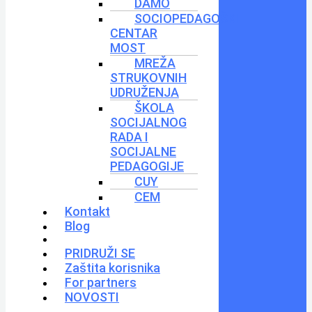
DAMO
SOCIOPEDAGOŠKI
CENTAR
MOST
MREŽA
STRUKOVNIH
UDRUŽENJA
ŠKOLA
SOCIJALNOG
RADA I
SOCIJALNE
PEDAGOGIJE
CUY
CEM
Kontakt
Blog
PRIDRUŽI SE
Zaštita korisnika
For partners
NOVOSTI