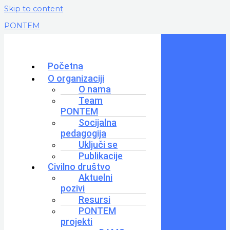
Skip to content
PONTEM
Početna
O organizaciji
O nama
Team
PONTEM
Socijalna
pedagogija
Uključi se
Publikacije
Civilno društvo
Aktuelni
pozivi
Resursi
PONTEM
projekti