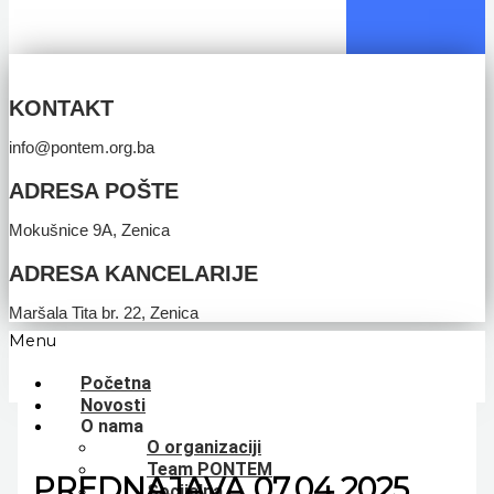
KONTAKT
info@pontem.org.ba
ADRESA POŠTE
Mokušnice 9A, Zenica
ADRESA KANCELARIJE
Maršala Tita br. 22, Zenica
Menu
Početna
Novosti
O nama
O organizaciji
Team PONTEM
PREDNAJAVA 07.04.2025.
Socijalna