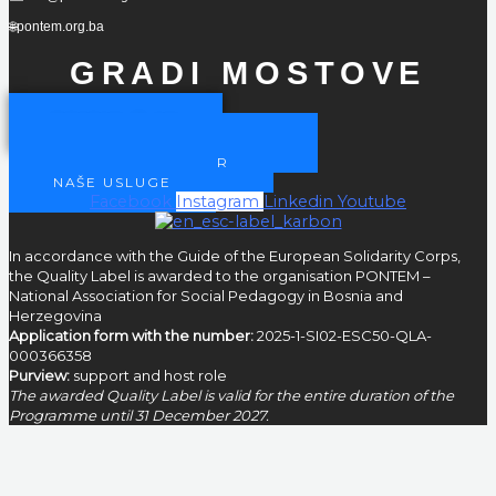
🌐pontem.org.ba
GRADI MOSTOVE
POSTANI ČLAN
POSTANITE NAŠ PARTNER
POSTANI VOLONTER
NAŠE USLUGE
Facebook
Instagram
Linkedin
Youtube
In accordance with the Guide of the European Solidarity Corps,
the Quality Label is awarded to the organisation PONTEM –
National Association for Social Pedagogy in Bosnia and
Herzegovina
Application form with the number:
2025-1-SI02-ESC50-QLA-
000366358
Purview:
support and host role
The awarded Quality Label is valid for the entire duration of the
Programme until 31 December 2027.