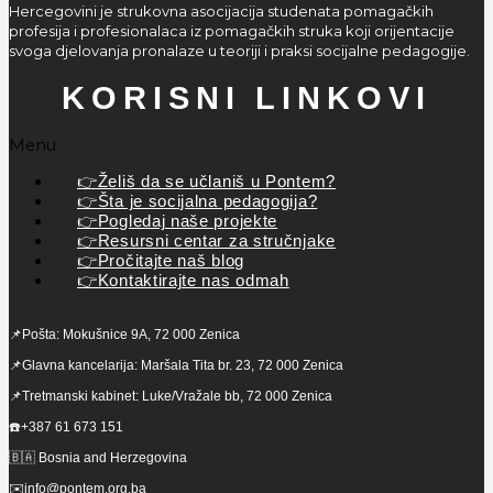
Hercegovini je strukovna asocijacija studenata pomagačkih
profesija i profesionalaca iz pomagačkih struka koji orijentacije
svoga djelovanja pronalaze u teoriji i praksi socijalne pedagogije.
KORISNI LINKOVI
Menu
👉Želiš da se učlaniš u Pontem?
👉Šta je socijalna pedagogija?
👉Pogledaj naše projekte
👉Resursni centar za stručnjake
👉Pročitajte naš blog
👉Kontaktirajte nas odmah
📌Pošta: Mokušnice 9A, 72 000 Zenica
📌Glavna kancelarija: Maršala Tita br. 23, 72 000 Zenica
📌Tretmanski kabinet: Luke/Vražale bb, 72 000 Zenica
☎️+387 61 673 151
🇧🇦 Bosnia and Herzegovina
✉️info@pontem.org.ba