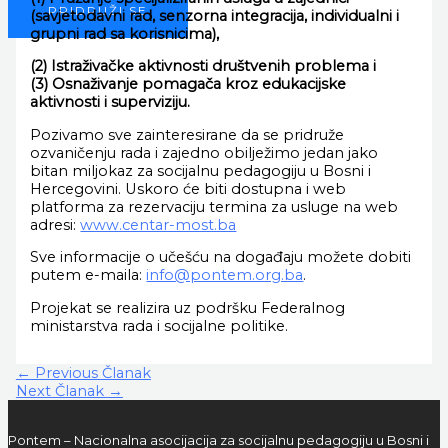
PRIDRUŽI SE
(savjetodavni rad, senzorna integracija, individualni i
grupni rad sa korisnicima),
(2) Istraživačke aktivnosti društvenih problema i
(3) Osnaživanje pomagača kroz edukacijske
aktivnosti i superviziju.
Pozivamo sve zainteresirane da se pridruže
ozvaničenju rada i zajedno obilježimo jedan jako
bitan miljokaz za socijalnu pedagogiju u Bosni i
Hercegovini. Uskoro će biti dostupna i web
platforma za rezervaciju termina za usluge na web
adresi:
www.centar-most.ba
Sve informacije o učešću na događaju možete dobiti
putem e-maila:
info@pontem.org.ba
.
Projekat se realizira uz podršku Federalnog
ministarstva rada i socijalne politike.
←
Previous Članak
Next Članak
→
Pontem – Nacionalna asocijacija za socijalnu pedagogiju u Bosni i