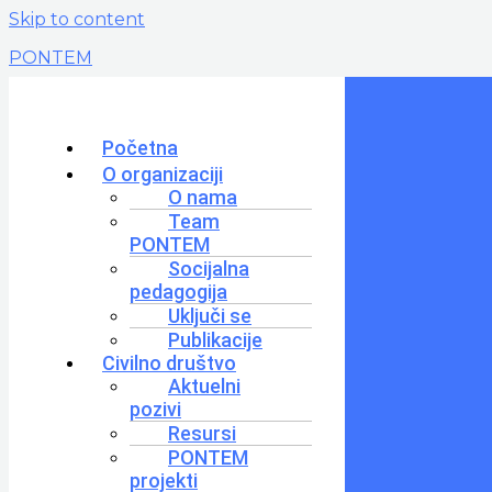
Skip to content
PONTEM
Početna
O organizaciji
O nama
Team
PONTEM
Socijalna
pedagogija
Uključi se
Publikacije
Civilno društvo
Aktuelni
pozivi
Resursi
PONTEM
projekti