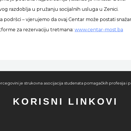
g razdoblja u pružanju socijalnih usluga u Zenici.
 podršci – vjerujemo da ovaj Centar može postati snažan 
atforme za rezervaciju tretmana:
www.centar-most.ba
rcegovini je strukovna asocijacija studenata pomagačkih profesija i p
KORISNI LINKOVI