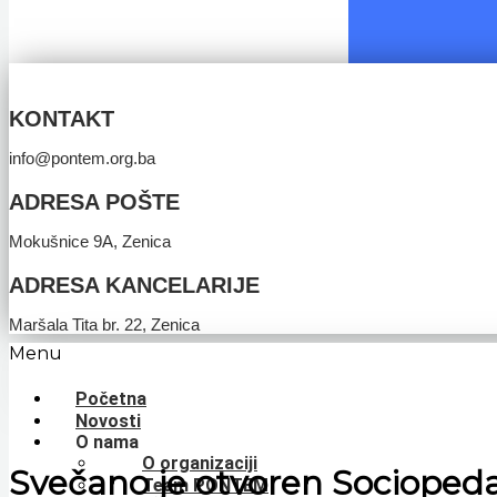
KONTAKT
info@pontem.org.ba
ADRESA POŠTE
Mokušnice 9A, Zenica
ADRESA KANCELARIJE
Maršala Tita br. 22, Zenica
Menu
Početna
Novosti
O nama
O organizaciji
Svečano je otvoren Socioped
Team PONTEM