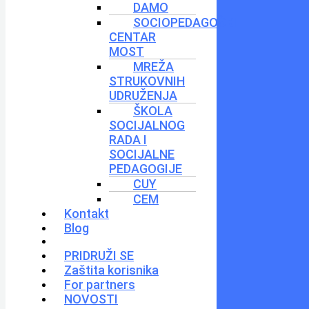
DAMO
SOCIOPEDAGOŠKI
CENTAR
MOST
MREŽA
STRUKOVNIH
UDRUŽENJA
ŠKOLA
SOCIJALNOG
RADA I
SOCIJALNE
PEDAGOGIJE
CUY
CEM
Kontakt
Blog
PRIDRUŽI SE
Zaštita korisnika
For partners
NOVOSTI