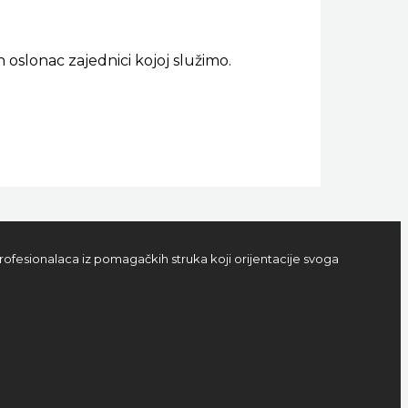
oslonac zajednici kojoj služimo.
rofesionalaca iz pomagačkih struka koji orijentacije svoga