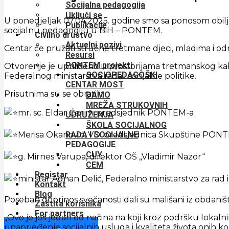
Socijalna pedagogija
Uključi se
U ponedjeljak 07.04.2025. godine smo sa ponosom obilj
Publikacije
socijalnu pedagogiju u BiH – PONTEM.
Civilno društvo
Aktuelni pozivi
Centar će pružati stručne tretmane djeci, mladima i odras
Resursi
PONTEM projekti
Otvorenje je upriličeno u prostorijama tretmanskog k
SOCIOPEDAGOŠKI
Federalnog ministarstva rada i socijalne politike.
CENTAR MOST
Prisutnima su se obratili:
DAMO
MREŽA STRUKOVNIH
mr. sc. Eldar Ćerim, predsjednik PONTEM-a
UDRUŽENJA
ŠKOLA SOCIJALNOG
RADA I SOCIJALNE
Merisa Okanović, VD. predsjednica Skupštine PON
PEDAGOGIJE
CUY
g. Mirnes Varupa, direktor OŠ „Vladimir Nazor“
CEM
Registar
ministar Adnan Delić, Federalno ministarstvo za rad i
Kontakt
Blog
Poseban doprinos svečanosti dali su mališani iz obdaništa
Zaštita korisnika
For partners
„Ovo je još jedan od načina na koji kroz podršku loka
unaprjeđenje socijalnih usluga i kvaliteta života onih koj