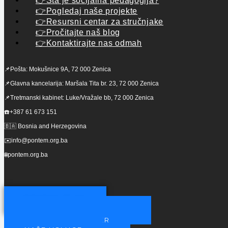
👉Šta je socijalna pedagogija?
👉Pogledaj naše projekte
👉Resursni centar za stručnjake
👉Pročitajte naš blog
👉Kontaktirajte nas odmah
📌Pošta: Mokušnice 9A, 72 000 Zenica
📌Glavna kancelarija: Maršala Tita br. 23, 72 000 Zenica
📌Tretmanski kabinet: Luke/Vražale bb, 72 000 Zenica
☎️+387 61 673 151
🇧🇦 Bosnia and Herzegovina
✉️info@pontem.org.ba
🌐pontem.org.ba
POSTANI ČLAN
POSTANITE NAŠ PARTNER
POSTANI VOLONTER