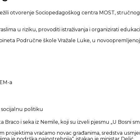
ežili otvorenje Sociopedagoškog centra MOST, stručnog 
lima u riziku, provoditi istraživanja i organizirati eduka
abineta Područne škole Vražale Luke, u novoopremljenoj
TEM-a
 socijalnu politiku
 Braco i seka iz Nemile, koji su izveli pjesmu „U Bosni sm
lnim projektima vraćamo novac građanima, sredstva usmje
ima je podrška najpotrebnija“, istakao je ministar Delić.