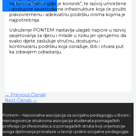
na terenu “tamo gdje je korisnik”, te razvoj umrežene
PRIDRUŽI SE
i dostupne savjetodavne infrastrukture koja će pružiti
pravovremenu i adekvatnu podršku onima kojima je
najpotrebnija.
Udruženje PONTEM nastavlja ulagati napore u razvoj
savjetovanja za djecu i mlade u riziku jer vjerujemo da
svako dijete zaslužuje stručnu, dostupnu i
kontinuiranu podršku koja osnažuje, štiti i otvara put
ka zdravijem odrastanju.
←
Previous Članak
Next Članak
→
Pontem – Nacionalna asocijacija za socijalnu pedagogiju u Bosni i
Hercegovini je strukovna asocijacija studenata pomagačkih
profesija i profesionalaca iz pomagačkih struka koji orijentacije
svoga djelovanja pronalaze u teoriji i praksi socijalne pedagogije.