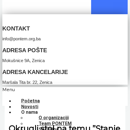
KONTAKT
info@pontem.org.ba
ADRESA POŠTE
Mokušnice 9A, Zenica
ADRESA KANCELARIJE
Maršala Tita br. 22, Zenica
Menu
Početna
Novosti
O nama
O organizaciji
Team PONTEM
Okrugli stol na temu ”Stanje
Socijalna