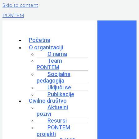
Skip to content
PONTEM
Početna
O organizaciji
O nama
Team
PONTEM
Socijalna
pedagogija
Uključi se
Publikacije
Civilno društvo
Aktuelni
pozivi
Resursi
PONTEM
projekti