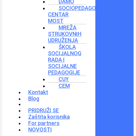
DAMO
SOCIOPEDAGOŠKI
CENTAR
MOST
MREŽA
STRUKOVNIH
UDRUŽENJA
ŠKOLA
SOCIJALNOG
RADA I
SOCIJALNE
PEDAGOGIJE
CUY
CEM
Kontakt
Blog
PRIDRUŽI SE
Zaštita korisnika
For partners
NOVOSTI