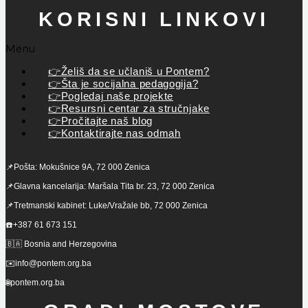
KORISNI LINKOVI
Menu
👉Želiš da se učlaniš u Pontem?
👉Šta je socijalna pedagogija?
👉Pogledaj naše projekte
👉Resursni centar za stručnjake
👉Pročitajte naš blog
👉Kontaktirajte nas odmah
📌Pošta: Mokušnice 9A, 72 000 Zenica
📌Glavna kancelarija: Maršala Tita br. 23, 72 000 Zenica
📌Tretmanski kabinet: Luke/Vražale bb, 72 000 Zenica
☎️+387 61 673 151
🇧🇦 Bosnia and Herzegovina
✉️info@pontem.org.ba
🌐pontem.org.ba