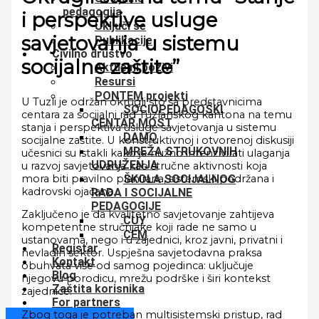
pedagogija
i perspektive usluge
Uključi se
savjetovanja u sistemu
Publikacije
Civilno društvo
socijalne zaštite”
Aktuelni pozivi
Resursi
PONTEM projekti
U Tuzli je održan okrugli sto sa predstavnicima
SOCIOPEDAGOŠKI
centara za socijalni rad Tuzlanskog kantona na temu
CENTAR MOST
stanja i perspektiva usluge savjetovanja u sistemu
DAMO
socijalne zaštite. U konstruktivnoj i otvorenoj diskusiji
MREŽA STRUKOVNIH
učesnici su istakli kako je nužno intenzivirati ulaganja
UDRUŽENJA
u razvoj savjetovanja kao stručne aktivnosti koja
mora biti pravilno planirana, sistemski podržana i
ŠKOLA SOCIJALNOG
kadrovski ojačana.
RADA I SOCIJALNE
PEDAGOGIJE
Zaključeno je da kvalitetno savjetovanje zahtijeva
CUY
kompetentne stručnjake koji rade ne samo u
CEM
ustanovama, nego i u zajednici, kroz javni, privatni i
Registar
nevladin sektor. Uspješna savjetodavna praksa
Kontakt
obuhvata više od samog pojedinca: uključuje
Blog
njegovu porodicu, mrežu podrške i širi kontekst
Zaštita korisnika
zajednice.
For partners
Zbog toga je potreban multisistemski pristup, rad