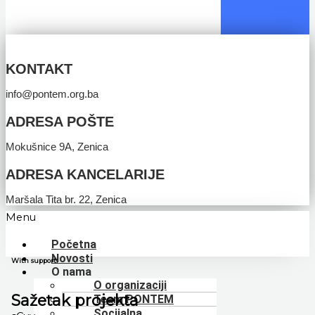
KONTAKT
info@pontem.org.ba
ADRESA POŠTE
Mokušnice 9A, Zenica
ADRESA KANCELARIJE
Maršala Tita br. 22, Zenica
Menu
Početna
Novosti
With support:
O nama
O organizaciji
Sažetak projekta
Team PONTEM
Socijalna