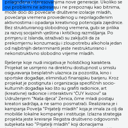
prilagođena interesovanjima nove generacije. Ukoliko se
PRIDRUŽI SE
ovi problemi ne adresiraju i ne prepoznaju kao bitnima,
može doći do povećane društvene izolacije mladih,
povećanja vremena provedenog u neprilagođenim
aktivnostima i opadanja kreativnog potencijala zajednice.
Bez strukturiranog slobodnog vremena, gubi se prilika
za razvoj socijalnih vještina i kritičkog razmišljanja. Po
primjeru iz Islanda, istraživači su zaključili da za
prekomjernu konzumaciju i zloupotrebu alkohola jedan
od najbitnijih determinanti jeste nestrukturirano i
nekonstruktivno slobodno vrijeme mladih.
Rješenje koje nudi inicijativa je holističkog karaktera.
Projekat se usmjerio na direktnu dostupnost u smislu
osiguravanja besplatnih ulaznica za pozorišta, kino i
sportske događaje, eliminišući finansijsku barijeru. Kroz
projekat je postignuta i organizacija specifičnih socio-
kulturnih događaja kao što su grafiti radionice, art
(kreativne) radionice i interaktivni “ČUY kvizovi” sa
Udruženjem ”Naša djeca” Zenica, čime mladi postaju
kreatori sadržaja, a ne samo posmatrači. Realizirana je i
kampanja Povelja ”Prijatelji mladih” koja je imala za cilj da
mobiliše lokalne kompanije i institucije. Izlazna strategija
projekta jeste kreiranje Registra društveno odgovornih
subjekata kao ”Prijatelji mladih” koji donacijama