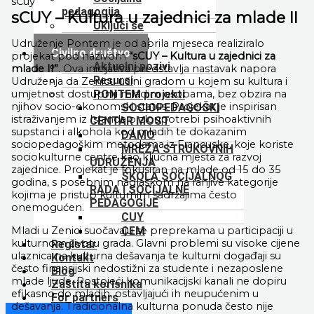
sCuy
pedagogija
sCUY – Kultura u zajednici za mlade II
Uključi se
Publikacije
Udruženje Pontem je od aprila mjeseca realiziralo
Civilno društvo
projekat pod nazivom
“sCUY – Kultura u zajednici za
Aktuelni pozivi
mlade II”
. Ova inicijativa predstavlja nastavak napora
Resursi
Udruženja da Zenicu učini gradom u kojem su kultura i
umjetnost dostupniji mladim osobama, bez obzira na
PONTEM projekti
njihov socio-ekonomski status. Projekat je inspirisan
SOCIOPEDAGOŠKI
istraživanjem iz Islanda o zloupotrebi psihoaktivnih
CENTAR MOST
supstanci i alkohola kod mladih te dokazanim
DAMO
sociopedagoškim metodama iz Francuske, koje koriste
MREŽA STRUKOVNIH
sociokulturne centre kao ključna mjesta za razvoj
UDRUŽENJA
zajednice. Projekat je fokusiran na mlade od 15 do 35
ŠKOLA SOCIJALNOG
godina, s posebnim naglaskom na ranjive kategorije
RADA I SOCIJALNE
kojima je pristup kulturnim sadržajima često
PEDAGOGIJE
onemogućen.
CUY
Mladi u Zenici suočavaju se preprekama u participaciji u
CEM
kulturnom životu grada. Glavni problemi su visoke cijene
Registar
ulaznica na kulturna dešavanja te kulturni događaji su
Kontakt
često finansijski nedostižni za studente i nezaposlene
Blog
mlade ljude. Postojeći komunikacijski kanali ne dopiru
Zaštita korisnika
efikasno do mladih, ostavljajući ih neupućenim u
For partners
dešavanja. Tradicionalna kulturna ponuda često nije