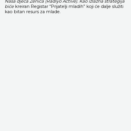
Naša djeca Zenica (Radiyo Active). Kao izlazna strategija
biće
kreiran Registar “Prijatelji mladih” koji će dalje služiti
kao bitan resurs za mlade.