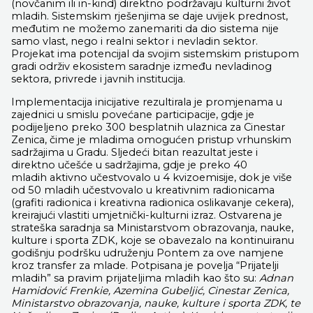
(novčanim ili in-kind) direktno podržavaju kulturni život
mladih. Sistemskim rješenjima se daje uvijek prednost,
međutim ne možemo zanemariti da dio sistema nije
samo vlast, nego i realni sektor i nevladin sektor.
Projekat ima potencijal da svojim sistemskim pristupom
gradi održiv ekosistem saradnje između nevladinog
sektora, privrede i javnih institucija.
Implementacija inicijative rezultirala je promjenama u
zajednici u smislu povećane participacije, gdje je
podijeljeno preko 300 besplatnih ulaznica za Cinestar
Zenica, čime je mladima omogućen pristup vrhunskim
sadržajima u Gradu. Sljedeći bitan reazultat jeste i
direktno učešće u sadržajima, gdje je preko 40
mladih aktivno učestvovalo u 4 kvizoemisije, dok je više
od 50 mladih učestvovalo u kreativnim radionicama
(grafiti radionica i kreativna radionica oslikavanje cekera),
kreirajući vlastiti umjetnički-kulturni izraz. Ostvarena je
strateška saradnja sa Ministarstvom obrazovanja, nauke,
kulture i sporta ZDK, koje se obavezalo na kontinuiranu
godišnju podršku udruženju Pontem za ove namjene
kroz transfer za mlade. Potpisana je povelja “Prijatelji
mladih” sa pravim prijateljima mladih kao što su:
Adnan
Hamidović Frenkie, Azemina Gubeljić, Cinestar Zenica,
Ministarstvo obrazovanja, nauke, kulture i sporta ZDK, te