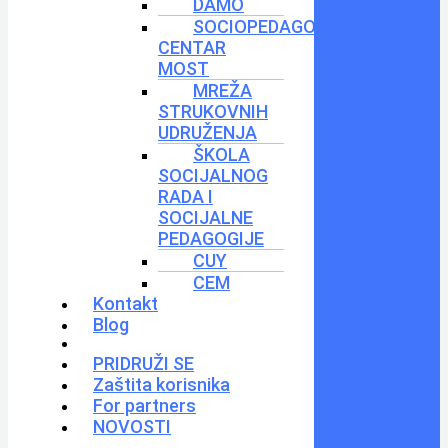
DAMO
SOCIOPEDAGOŠKI
CENTAR
MOST
MREŽA
STRUKOVNIH
UDRUŽENJA
ŠKOLA
SOCIJALNOG
RADA I
SOCIJALNE
PEDAGOGIJE
CUY
CEM
Kontakt
Blog
PRIDRUŽI SE
Zaštita korisnika
For partners
NOVOSTI