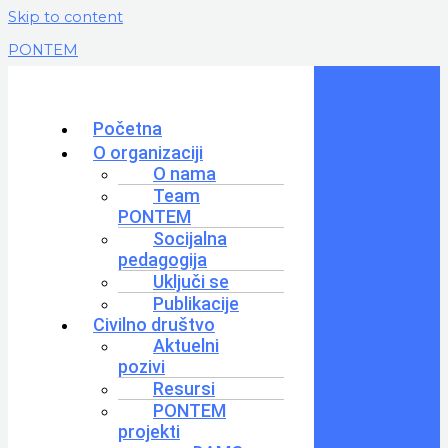
Skip to content
PONTEM
Početna
O organizaciji
O nama
Team
PONTEM
Socijalna
pedagogija
Uključi se
Publikacije
Civilno društvo
Aktuelni
pozivi
Resursi
PONTEM
projekti