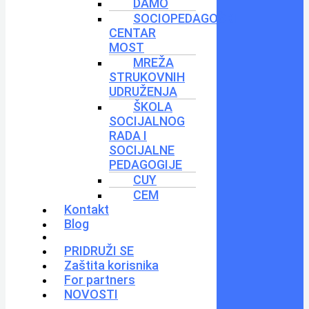
DAMO
SOCIOPEDAGOŠKI
CENTAR
MOST
MREŽA
STRUKOVNIH
UDRUŽENJA
ŠKOLA
SOCIJALNOG
RADA I
SOCIJALNE
PEDAGOGIJE
CUY
CEM
Kontakt
Blog
PRIDRUŽI SE
Zaštita korisnika
For partners
NOVOSTI