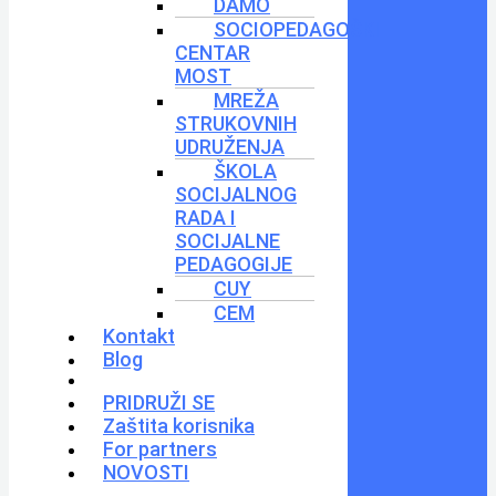
DAMO
SOCIOPEDAGOŠKI
CENTAR
MOST
MREŽA
STRUKOVNIH
UDRUŽENJA
ŠKOLA
SOCIJALNOG
RADA I
SOCIJALNE
PEDAGOGIJE
CUY
CEM
Kontakt
Blog
PRIDRUŽI SE
Zaštita korisnika
For partners
NOVOSTI