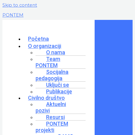
Skip to content
PONTEM
Početna
O organizaciji
O nama
Team
PONTEM
Socijalna
pedagogija
Uključi se
Publikacije
Civilno društvo
Aktuelni
pozivi
Resursi
PONTEM
projekti