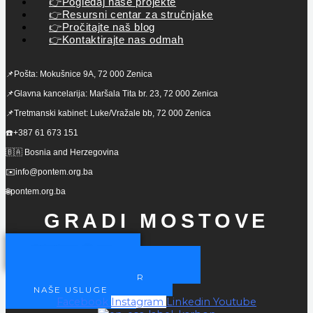
👉Pogledaj naše projekte
👉Resursni centar za stručnjake
👉Pročitajte naš blog
👉Kontaktirajte nas odmah
📌Pošta: Mokušnice 9A, 72 000 Zenica
📌Glavna kancelarija: Maršala Tita br. 23, 72 000 Zenica
📌Tretmanski kabinet: Luke/Vražale bb, 72 000 Zenica
☎️+387 61 673 151
🇧🇦 Bosnia and Herzegovina
✉️info@pontem.org.ba
🌐pontem.org.ba
GRADI MOSTOVE
POSTANI ČLAN
POSTANITE NAŠ PARTNER
POSTANI VOLONTER
NAŠE USLUGE
Facebook
Instagram
Linkedin
Youtube