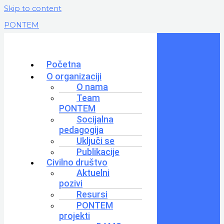
Skip to content
PONTEM
Početna
O organizaciji
O nama
Team
PONTEM
Socijalna
pedagogija
Uključi se
Publikacije
Civilno društvo
Aktuelni
pozivi
Resursi
PONTEM
projekti