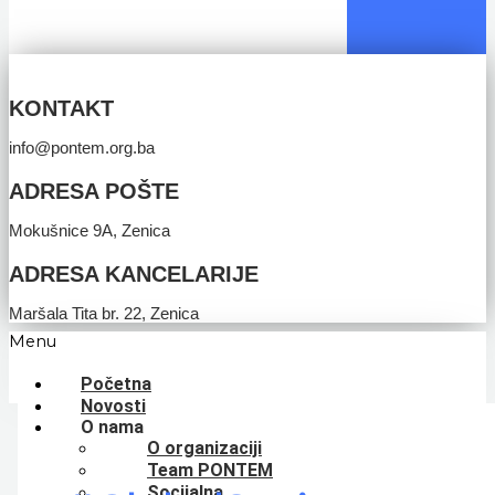
KONTAKT
info@pontem.org.ba
ADRESA POŠTE
Mokušnice 9A, Zenica
ADRESA KANCELARIJE
Maršala Tita br. 22, Zenica
Menu
Početna
Novosti
O nama
O organizaciji
Team PONTEM
Socijalna