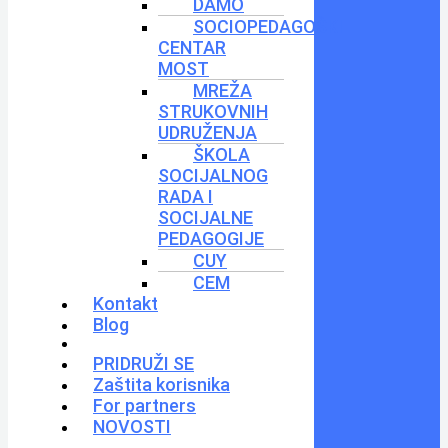
DAMO
SOCIOPEDAGOŠKI
CENTAR
MOST
MREŽA
STRUKOVNIH
UDRUŽENJA
ŠKOLA
SOCIJALNOG
RADA I
SOCIJALNE
PEDAGOGIJE
CUY
CEM
Kontakt
Blog
PRIDRUŽI SE
Zaštita korisnika
For partners
NOVOSTI