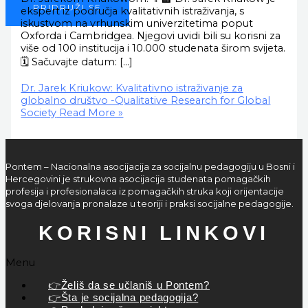
PRIDRUŽI SE
ekspert iz područja kvalitativnih istraživanja, s
iskustvom na vrhunskim univerzitetima poput
Oxforda i Cambridgea. Njegovi uvidi bili su korisni za
više od 100 institucija i 10.000 studenata širom svijeta.
🗓️ Sačuvajte datum: […]
Dr. Jarek Kriukow: Kvalitativno istraživanje za
globalno društvo -Qualitative Research for Global
Society
Read More »
Pontem – Nacionalna asocijacija za socijalnu pedagogiju u Bosni i
Hercegovini je strukovna asocijacija studenata pomagačkih
profesija i profesionalaca iz pomagačkih struka koji orijentacije
svoga djelovanja pronalaze u teoriji i praksi socijalne pedagogije.
KORISNI LINKOVI
Menu
👉Želiš da se učlaniš u Pontem?
👉Šta je socijalna pedagogija?