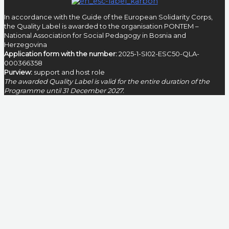
In accordance with the Guide of the European Solidarity Corps,
the Quality Label is awarded to the organisation PONTEM –
National Association for Social Pedagogy in Bosnia and
Herzegovina
Application form with the number:
2025-1-SI02-ESC50-QLA-
000366358
Purview:
support and host role
The awarded Quality Label is valid for the entire duration of the
Programme until 31 December 2027.