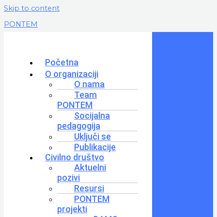
Skip to content
PONTEM
Početna
O organizaciji
O nama
Team
PONTEM
Socijalna
pedagogija
Uključi se
Publikacije
Civilno društvo
Aktuelni
pozivi
Resursi
PONTEM
projekti