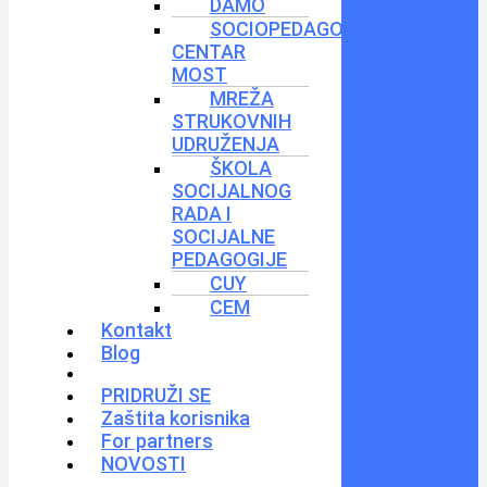
DAMO
SOCIOPEDAGOŠKI
CENTAR
MOST
MREŽA
STRUKOVNIH
UDRUŽENJA
ŠKOLA
SOCIJALNOG
RADA I
SOCIJALNE
PEDAGOGIJE
CUY
CEM
Kontakt
Blog
PRIDRUŽI SE
Zaštita korisnika
For partners
NOVOSTI