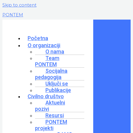
Skip to content
PONTEM
Početna
O organizaciji
O nama
Team
PONTEM
Socijalna
pedagogija
Uključi se
Publikacije
Civilno društvo
Aktuelni
pozivi
Resursi
PONTEM
projekti